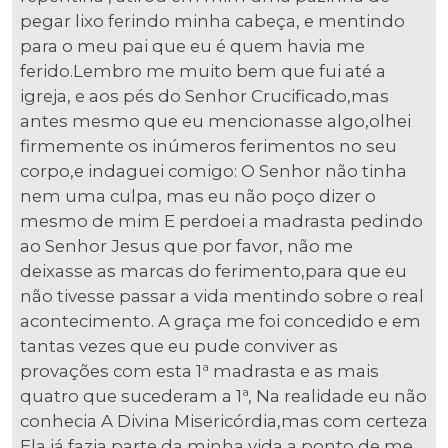
pegar lixo ferindo minha cabeça, e mentindo
para o meu pai que eu é quem havia me
ferido.Lembro me muito bem que fui até a
igreja, e aos pés do Senhor Crucificado,mas
antes mesmo que eu mencionasse algo,olhei
firmemente os inúmeros ferimentos no seu
corpo,e indaguei comigo: O Senhor não tinha
nem uma culpa, mas eu não poço dizer o
mesmo de mim E perdoei a madrasta pedindo
ao Senhor Jesus que por favor, não me
deixasse as marcas do ferimento,para que eu
não tivesse passar a vida mentindo sobre o real
acontecimento. A graça me foi concedido e em
tantas vezes que eu pude conviver as
provações com esta 1ª madrasta e as mais
quatro que sucederam a 1ª, Na realidade eu não
conhecia A Divina Misericórdia,mas com certeza
Ela já fazia parte da minha vida a ponto de me