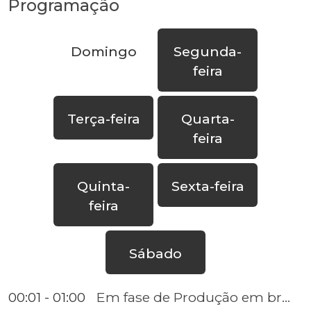
Programação
Domingo
Segunda-
feira
Terça-feira
Quarta-
feira
Quinta-
Sexta-feira
feira
Sábado
00:01 - 01:00
Em fase de Produção em breve,estarás ao publico!