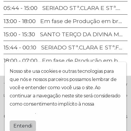
SERIADO STª.CLARA E STª.FAUSTINA CLASS.
05:44 - 15:00
13:00 - 18:00
Em fase de Produção em breve,estarás ao publico!
15:00 - 15:30
SANTO TERÇO DA DIVINA MISERICÓRDIA;VESPERTINO
15:44 - 00:10
SERIADO STª.CLARA E STª.FAUSTINA CLASS.
18:00 - 07:00
Em fase de Produção em breve,estarás ao publico!
Nosso site usa cookies e outras tecnologias para
que nós e nossos parceiros possamos lembrar de
TV-HD-MULTICANAL; Estilo Católico Com a Finalidade Evangelizar
você e entender como você usa o site. Ao
Transmitindo Conteúdo de Áudio e Vídeo On Line, Que Visa
continuar a navegação neste site será considerado
Levar Ao Conhecimento Humano A Grandeza Da Misericórdia De
Deus Para o Mundo Inteiro!
como consentimento implícito à nossa
política de
privacidade
.
© FONTE DA MISERICORDIA 2026 - Todos os
direitos reservados.
Entendi