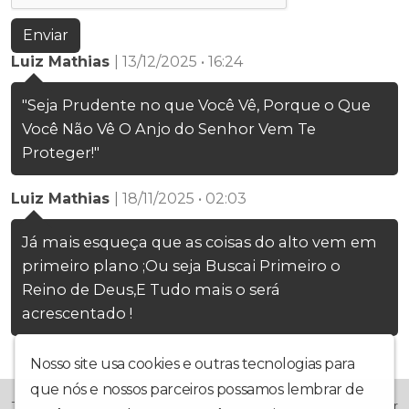
Enviar
Luiz Mathias
| 13/12/2025 • 16:24
"Seja Prudente no que Você Vê, Porque o Que
Você Não Vê O Anjo do Senhor Vem Te
Proteger!"
Luiz Mathias
| 18/11/2025 • 02:03
Já mais esqueça que as coisas do alto vem em
primeiro plano ;Ou seja Buscai Primeiro o
Reino de Deus,E Tudo mais o será
acrescentado !
Nosso site usa cookies e outras tecnologias para
que nós e nossos parceiros possamos lembrar de
TV-HD-MULTICANAL; Estilo Católico Com a Finalidade Evangelizar